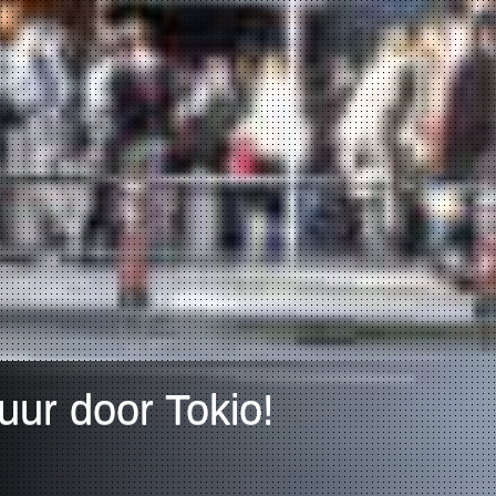
ur door Tokio!