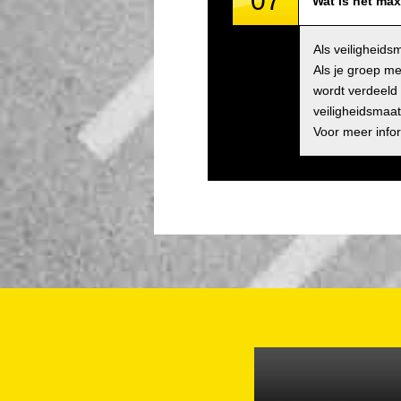
07
Wat is het max
Als veiligheid
Als je groep me
wordt verdeeld 
veiligheidsmaat
Voor meer info