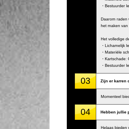
・Bestuurder le
Daarom raden w
het maken van d
Het volledige d
・Lichamelijk l
・Materiële sc
・Kartschade: 
・Bestuurder le
03
Zijn er karren
Momenteel bied
04
Hebben jullie p
Helaas bieden 