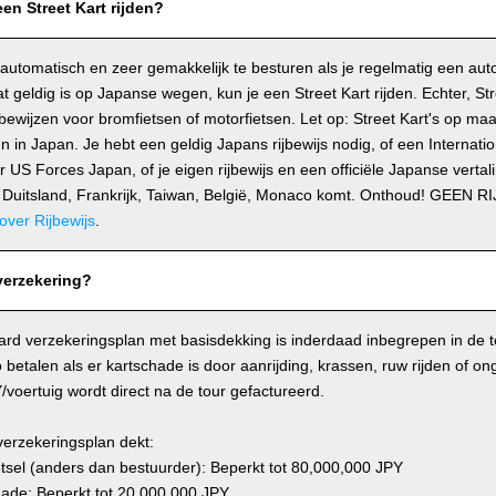
en Street Kart rijden?
 automatisch en zeer gemakkelijk te besturen als je regelmatig een auto 
dat geldig is op Japanse wegen, kun je een Street Kart rijden. Echter, St
bewijzen voor bromfietsen of motorfietsen. Let op: Street Kart's op ma
in Japan. Je hebt een geldig Japans rijbewijs nodig, of een Internatio
 US Forces Japan, of je eigen rijbewijs en een officiële Japanse vertalin
d, Duitsland, Frankrijk, Taiwan, België, Monaco komt. Onthoud! GEEN
over Rijbewijs
.
verzekering?
ard verzekeringsplan met basisdekking is inderdaad inbegrepen in de t
o betalen als er kartschade is door aanrijding, krassen, ruw rijden of on
voertuig wordt direct na de tour gefactureerd.
verzekeringsplan dekt:
tsel (anders dan bestuurder): Beperkt tot 80,000,000 JPY
ade: Beperkt tot 20,000,000 JPY