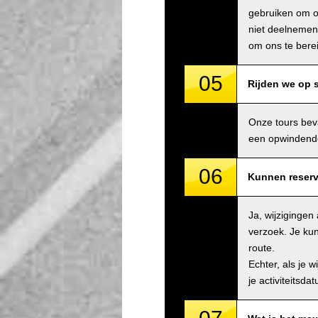
gebruiken om on
niet deelnemen 
om ons te bere
05
Rijden we op
Onze tours bev
een opwindende 
06
Kunnen reserv
Ja, wijziginge
verzoek. Je kun
route.
Echter, als je 
je activiteitsda