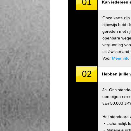
01
Kan iedereen e
Onze karts zijn
rijbewijs hebt 
gereden met rij
openbare wegen 
vergunning voor
uit Zwitserlan
Voor
Meer info 
02
Hebben jullie 
Ja. Ons standa
een eigen risic
van 50,000 JPY/
Het standaard 
・Lichamelijk le
・Materiële sch