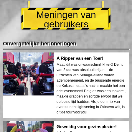
Meningen van
gebruikers
Onvergetelijke herinneringen
A Ripper van een Toer!
Maat, dit was onwaarschijnlijk! 🚗💨 De rit
van 2 uur was absoluut briljant—de
uitzichten van Senaga-eiland waren
adembenemend, en de bruisende energie
op Kokusai-straat 's nachts maakte het een
echt evenement! De gids was een topkerel,
maakte grappen en zorgde ervoor dat we
de beste tijd hadden. Als je een mix van
avontuur en sightseeing in Okinawa wilt, is
dit de tour voor jou!
Geweldig voor gezinsplezier!