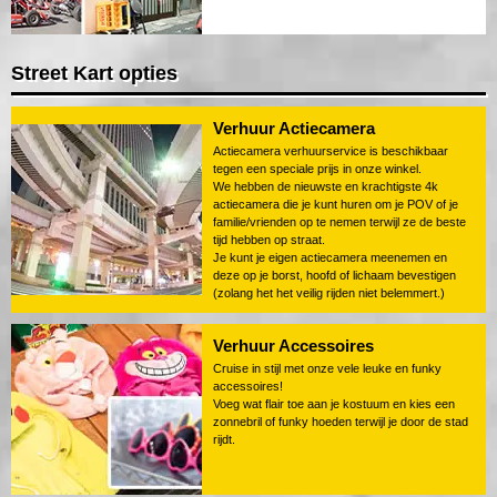
Street Kart opties
Verhuur Actiecamera
Actiecamera verhuurservice is beschikbaar
tegen een speciale prijs in onze winkel.
We hebben de nieuwste en krachtigste 4k
actiecamera die je kunt huren om je POV of je
familie/vrienden op te nemen terwijl ze de beste
tijd hebben op straat.
Je kunt je eigen actiecamera meenemen en
deze op je borst, hoofd of lichaam bevestigen
(zolang het het veilig rijden niet belemmert.)
Verhuur Accessoires
Cruise in stijl met onze vele leuke en funky
accessoires!
Voeg wat flair toe aan je kostuum en kies een
zonnebril of funky hoeden terwijl je door de stad
rijdt.