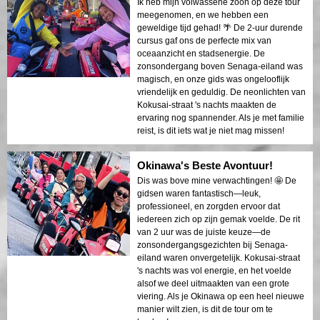
Ik heb mijn volwassene zoon op deze tour
meegenomen, en we hebben een
geweldige tijd gehad! 🌴 De 2-uur durende
cursus gaf ons de perfecte mix van
oceaanzicht en stadsenergie. De
zonsondergang boven Senaga-eiland was
magisch, en onze gids was ongelooflijk
vriendelijk en geduldig. De neonlichten van
Kokusai-straat 's nachts maakten de
ervaring nog spannender. Als je met familie
reist, is dit iets wat je niet mag missen!
Okinawa's Beste Avontuur!
Dis was bove mine verwachtingen! 🤩 De
gidsen waren fantastisch—leuk,
professioneel, en zorgden ervoor dat
iedereen zich op zijn gemak voelde. De rit
van 2 uur was de juiste keuze—de
zonsondergangsgezichten bij Senaga-
eiland waren onvergetelijk. Kokusai-straat
's nachts was vol energie, en het voelde
alsof we deel uitmaakten van een grote
viering. Als je Okinawa op een heel nieuwe
manier wilt zien, is dit de tour om te