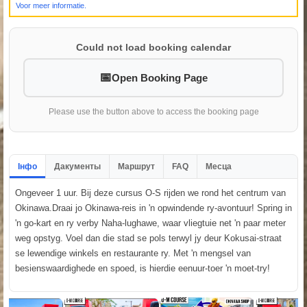
Voor meer informatie.
Could not load booking calendar
Open Booking Page
Please use the button above to access the booking page
Інфо
Дакументы
Маршрут
FAQ
Месца
Ongeveer 1 uur. Bij deze cursus O-S rijden we rond het centrum van
Okinawa.Draai jo Okinawa-reis in 'n opwindende ry-avontuur! Spring in
'n go-kart en ry verby Naha-lughawe, waar vliegtuie net 'n paar meter
weg opstyg. Voel dan die stad se pols terwyl jy deur Kokusai-straat
se lewendige winkels en restaurante ry. Met 'n mengsel van
besienswaardighede en spoed, is hierdie eenuur-toer 'n moet-try!