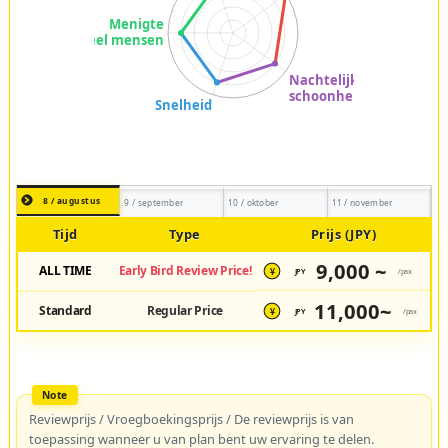
8 / augustus
9 / september
10 / oktober
11 / november
Tijd
Type
Prijs (JPY)
9,000 ~
ALL TIME
Early Bird Review Price!
JPY
/pax
¥
11,000~
Standard
Regular Price
JPY
/pax
¥
Reviewprijs / Vroegboekingsprijs / De reviewprijs is van
toepassing wanneer u van plan bent uw ervaring te delen.