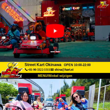
Street Kart Okinawa
OPEN 10:00-22:00
📞+81-90-3322-3311
📧
shina@kart.st
MENU/Winkel wijzigen
TOP
Over
Specificaties
Prijzen
Toegang
Ervaringen
FAQ