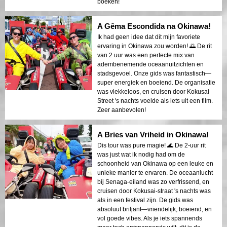
boeken!
A Gêma Escondida na Okinawa!
Ik had geen idee dat dit mijn favoriete
ervaring in Okinawa zou worden! 🌅 De rit
van 2 uur was een perfecte mix van
adembenemende oceaanuitzichten en
stadsgevoel. Onze gids was fantastisch—
super energiek en boeiend. De organisatie
was vlekkeloos, en cruisen door Kokusai
Street 's nachts voelde als iets uit een film.
Zeer aanbevolen!
A Bries van Vriheid in Okinawa!
Dis tour was pure magie! 🌊 De 2-uur rit
was just wat ik nodig had om de
schoonheid van Okinawa op een leuke en
unieke manier te ervaren. De oceaanlucht
bij Senaga-eiland was zo verfrissend, en
cruisen door Kokusai-straat 's nachts was
als in een festival zijn. De gids was
absoluut briljant—vriendelijk, boeiend, en
vol goede vibes. Als je iets spannends