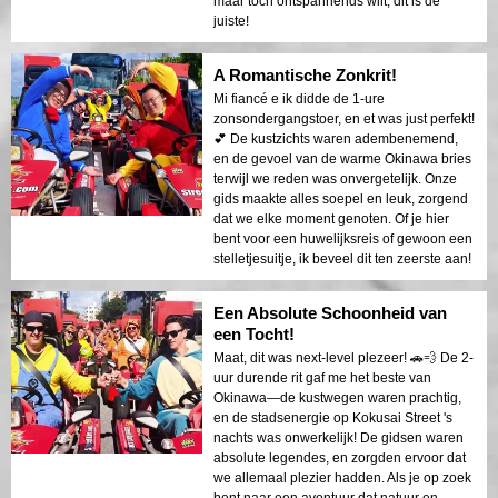
maar toch ontspannends wilt, dit is de
juiste!
A Romantische Zonkrit!
Mi fiancé e ik didde de 1-ure
zonsondergangstoer, en et was just perfekt!
💕 De kustzichts waren adembenemend,
en de gevoel van de warme Okinawa bries
terwijl we reden was onvergetelijk. Onze
gids maakte alles soepel en leuk, zorgend
dat we elke moment genoten. Of je hier
bent voor een huwelijksreis of gewoon een
stelletjesuitje, ik beveel dit ten zeerste aan!
Een Absolute Schoonheid van
een Tocht!
Maat, dit was next-level plezeer! 🚗💨 De 2-
uur durende rit gaf me het beste van
Okinawa—de kustwegen waren prachtig,
en de stadsenergie op Kokusai Street 's
nachts was onwerkelijk! De gidsen waren
absolute legendes, en zorgden ervoor dat
we allemaal plezier hadden. Als je op zoek
bent naar een avontuur dat natuur en