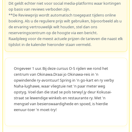
Dit geldt echter niet voor social media-platforms waar kortingen
op basis van reviews verboden zijn.
**De Reviewprijs wordt automatisch toegepast tijdens online
boeking. Als u de reguliere prijs wilt gebruiken, bijvoorbeeld als u
de ervaring vertrouwelijk wilt houden, stel dan ons
reserveringscentrum op de hoogte via een bericht.
Raadpleeg voor de meest actuele prijzen de tarieven die naast elk
tijdslot in de kalender hieronder staan vermeld.
Ongeveer 1 uur. Bij deze cursus O-S rijden we rond het
centrum van Okinawa.Draai jo Okinawa-reis in 'n
opwindende ry-avontuur! Spring in 'n go-kart en ry verby
Naha-lughawe, waar vliegtuie net 'n paar meter weg
opstyg. Voel dan die stad se pols terwyl jy deur Kokusai-
straat se lewendige winkels en restaurante ry. Met 'n
mengsel van besienswaardighede en spoed, is hierdie
eenuur-toer 'n moet-try!