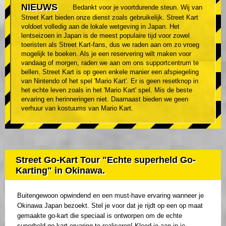
NIEUWS
Bedankt voor je voortdurende steun. Wij van
Street Kart bieden onze dienst zoals gebruikelijk. Street Kart
voldoet volledig aan de lokale wetgeving in Japan. Het
lentseizoen in Japan is de meest populaire tijd voor zowel
toeristen als Street Kart-fans, dus we raden aan om zo vroeg
mogelijk te boeken. Als je een reservering wilt maken voor
vandaag of morgen, raden we aan om ons supportcentrum te
bellen. Street Kart is op geen enkele manier een afspiegeling
van Nintendo of het spel 'Mario Kart'. Er is geen resetknop in
het echte leven zoals in het 'Mario Kart' spel. Mis de beste
ervaring en herinneringen niet. Daarnaast bieden we geen
verhuur van kostuums van Mario Kart.
Street Go-Kart Tour "Echte superheld Go-
Karting" in Okinawa.
Buitengewoon opwindend en een must-have ervaring wanneer je
Okinawa Japan bezoekt. Stel je voor dat je rijdt op een op maat
gemaakte go-kart die speciaal is ontworpen om de echte
superheld go-kart ervaring te realiseren! Kleed je aan in je