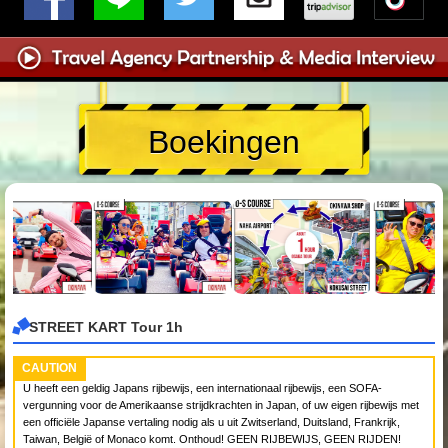
Boekingen
STREET KART Tour 1h
CAUTION
U heeft een geldig Japans rijbewijs, een internationaal rijbewijs, een SOFA-
vergunning voor de Amerikaanse strijdkrachten in Japan, of uw eigen rijbewijs met
een officiële Japanse vertaling nodig als u uit Zwitserland, Duitsland, Frankrijk,
Taiwan, België of Monaco komt. Onthoud! GEEN RIJBEWIJS, GEEN RIJDEN!