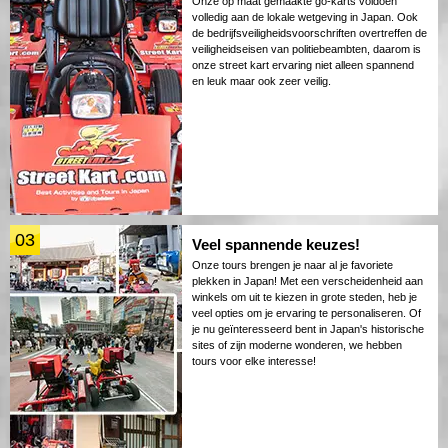
Onze op maat gemaakte go-karts voldoen
volledig aan de lokale wetgeving in Japan. Ook
de bedrijfsveiligheidsvoorschriften overtreffen de
veiligheidseisen van politiebeambten, daarom is
onze street kart ervaring niet alleen spannend
en leuk maar ook zeer veilig.
03
Veel spannende keuzes!
Onze tours brengen je naar al je favoriete
plekken in Japan! Met een verscheidenheid aan
winkels om uit te kiezen in grote steden, heb je
veel opties om je ervaring te personaliseren. Of
je nu geïnteresseerd bent in Japan's historische
sites of zijn moderne wonderen, we hebben
tours voor elke interesse!