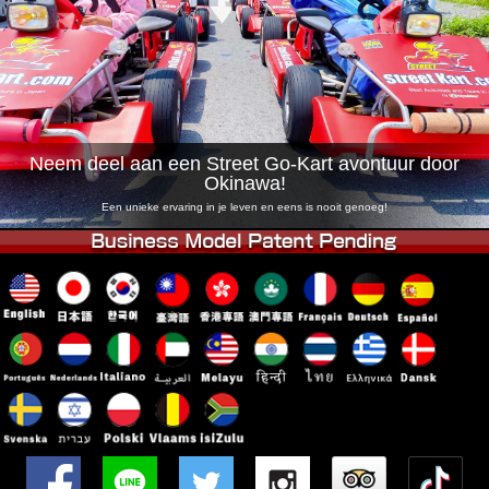
Bedrijf
Boekingen
Winkel wijzigen
Tokyo Shinagawa
Tokyo Akihabara#1
Tokyo Akihabara#2
Tokyo Shibuya
Tokyo Shibuya Annex
Tokyo Bay
Neem deel aan een Street Go-Kart avontuur door
Okinawa!
Tokyo Asakusa
Osaka
Een unieke ervaring in je leven en eens is nooit genoeg!
Okinawa