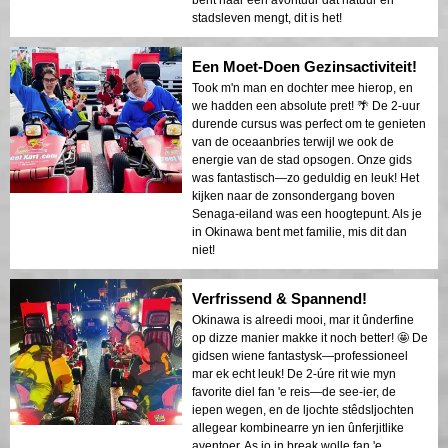
stadsleven mengt, dit is het!
Een Moet-Doen Gezinsactiviteit!
Took m'n man en dochter mee hierop, en
we hadden een absolute pret! 🌴 De 2-uur
durende cursus was perfect om te genieten
van de oceaanbries terwijl we ook de
energie van de stad opsogen. Onze gids
was fantastisch—zo geduldig en leuk! Het
kijken naar de zonsondergang boven
Senaga-eiland was een hoogtepunt. Als je
in Okinawa bent met familie, mis dit dan
niet!
Verfrissend & Spannend!
Okinawa is alreedi mooi, mar it ûnderfine
op dizze manier makke it noch better! 🤩 De
gidsen wiene fantastysk—professioneel
mar ek echt leuk! De 2-úre rit wie myn
favorite diel fan 'e reis—de see-ier, de
iepen wegen, en de ljochte stêdsljochten
allegear kombinearre yn ien ûnferjitlike
aventoer. As jo in break wolle fan 'e