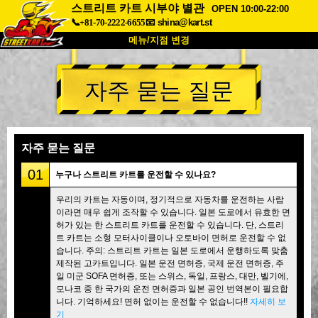
스트리트 카트 시부야 별관
OPEN 10:00-22:00
📞+81-70-2222-6655
📧
shina@kart.st
메뉴/지점 변경
최상단
자주 묻는 질문
소개
사양
가격
접근성
고객 리뷰
자주 묻는 질문
회사 정보
예약
자주 묻는 질문
지점 변경
01
누구나 스트리트 카트를 운전할 수 있나요?
도쿄 시나가와 #1
도쿄 아키하바라#1
우리의 카트는 자동이며, 정기적으로 자동차를 운전하는 사람
이라면 매우 쉽게 조작할 수 있습니다. 일본 도로에서 유효한 면
도쿄 아키하바라#2
도쿄 시부야
허가 있는 한 스트리트 카트를 운전할 수 있습니다. 단, 스트리
도쿄 시부야 애넥스
도쿄 베이
트 카트는 소형 모터사이클이나 오토바이 면허로 운전할 수 없
습니다. 주의: 스트리트 카트는 일본 도로에서 운행하도록 맞춤
도쿄 아사쿠사
오사카
제작된 고카트입니다. 일본 운전 면허증, 국제 운전 면허증, 주
일 미군 SOFA 면허증, 또는 스위스, 독일, 프랑스, 대만, 벨기에,
오키나와
모나코 중 한 국가의 운전 면허증과 일본 공인 번역본이 필요합
니다. 기억하세요! 면허 없이는 운전할 수 없습니다!!
자세히 보
기