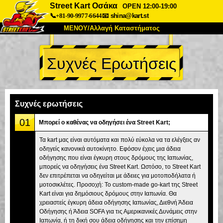
Street Kart Οσάκα
OPEN 12:00-19:00
📞+81-90-9977-6644
📧
shina@kart.st
ΜΕΝΟΥ/Αλλαγή Καταστήματος
ΚΥΡΙΩΣ
Συχνές Ερωτήσεις
Σχετικά
Προδιαγραφές
Τιμές
Πρόσβαση
Αναφορές
Συχνές Ερωτήσεις
Εταιρεία
Κράτηση
Συχνές ερωτήσεις
Αλλαγή Καταστήματος
01
Μπορεί ο καθένας να οδηγήσει ένα Street Kart;
Τόκιο Σινάγαουα #1
Τόκιο Ακίχαμπαρα #1
Τα kart μας είναι αυτόματα και πολύ εύκολα να τα ελέγξεις αν
οδηγείς κανονικά αυτοκίνητο. Εφόσον έχεις μια άδεια
Τόκιο Ακίχαμπαρα #2
Τόκιο Σιμπούγια
οδήγησης που είναι έγκυρη στους δρόμους της Ιαπωνίας,
Τόκιο Σιμπούγια Annex
Τόκιο Κόλπος
μπορείς να οδηγήσεις ένα Street Kart. Ωστόσο, το Street Kart
δεν επιτρέπεται να οδηγείται με άδειες για μοτοποδήλατα ή
Τόκιο Ασακούσα
Οσάκα
μοτοσικλέτες. Προσοχή: Το custom-made go-kart της Street
Kart είναι για δημόσιους δρόμους στην Ιαπωνία. Θα
Οκινάουα
χρειαστείς έγκυρη άδεια οδήγησης Ιαπωνίας, Διεθνή Άδεια
Οδήγησης ή Άδεια SOFA για τις Αμερικανικές Δυνάμεις στην
Ιαπωνία, ή τη δική σου άδεια οδήγησης και την επίσημη