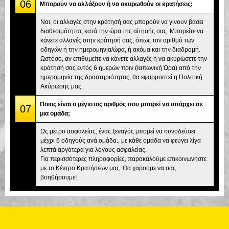
06
Μπορούν να αλλάξουν ή να ακυρωθούν οι κρατήσεις;
Ναι, οι αλλαγές στην κράτησή σας μπορούν να γίνουν βάσει
διαθεσιμότητας κατά την ώρα της αίτησής σας. Μπορείτε να
κάνετε αλλαγές στην κράτησή σας, όπως τον αριθμό των
οδηγών ή την ημερομηνία/ώρα, ή ακόμα και την διαδρομή.
Ωστόσο, αν επιθυμείτε να κάνετε αλλαγές ή να ακυρώσετε την
κράτησή σας εντός 6 ημερών πριν (Ιαπωνική Ώρα) από την
ημερομηνία της δραστηριότητας, θα εφαρμοστεί η Πολιτική
Ακύρωσης μας.
Ποιος είναι ο μέγιστος αριθμός που μπορεί να υπάρχει σε
07
μια ομάδα;
Ως μέτρο ασφαλείας, ένας ξεναγός μπορεί να συνοδεύσει
μέχρι 6 οδηγούς ανά ομάδα., με κάθε ομάδα να φεύγει λίγα
λεπτά αργότερα για λόγους ασφαλείας.
Για περισσότερες πληροφορίες, παρακαλούμε επικοινωνήστε
με το Κέντρο Κρατήσεων μας. Θα χαρούμε να σας
βοηθήσουμε!