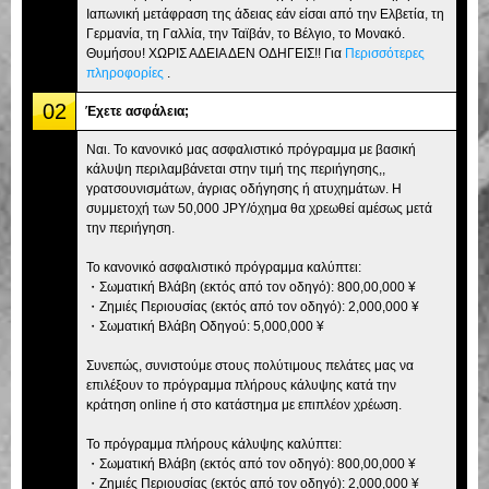
Ιαπωνική μετάφραση της άδειας εάν είσαι από την Ελβετία, τη
Γερμανία, τη Γαλλία, την Ταϊβάν, το Βέλγιο, το Μονακό.
Θυμήσου! ΧΩΡΙΣ ΑΔΕΙΑ ΔΕΝ ΟΔΗΓΕΙΣ!! Για
Περισσότερες
πληροφορίες
.
02
Έχετε ασφάλεια;
Ναι. Το κανονικό μας ασφαλιστικό πρόγραμμα με βασική
κάλυψη περιλαμβάνεται στην τιμή της περιήγησης,,
γρατσουνισμάτων, άγριας οδήγησης ή ατυχημάτων. Η
συμμετοχή των 50,000 JPY/όχημα θα χρεωθεί αμέσως μετά
την περιήγηση.
Το κανονικό ασφαλιστικό πρόγραμμα καλύπτει:
・Σωματική Βλάβη (εκτός από τον οδηγό): 800,00,000 ¥
・Ζημιές Περιουσίας (εκτός από τον οδηγό): 2,000,000 ¥
・Σωματική Βλάβη Οδηγού: 5,000,000 ¥
Συνεπώς, συνιστούμε στους πολύτιμους πελάτες μας να
επιλέξουν το πρόγραμμα πλήρους κάλυψης κατά την
κράτηση online ή στο κατάστημα με επιπλέον χρέωση.
Το πρόγραμμα πλήρους κάλυψης καλύπτει:
・Σωματική Βλάβη (εκτός από τον οδηγό): 800,00,000 ¥
・Ζημιές Περιουσίας (εκτός από τον οδηγό): 2,000,000 ¥