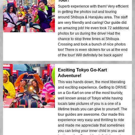
Superb experience with them! Very efficient
in getting the photos out and touring
around Shibuya & Harajuku area. The staff
are very friendly and caring! Our guide did
an amazing job! He even took 72 additional
photos for us during the drive! Had the
chance to stop three times at Shibuya
Crossing and took a bunch of nice photos
too! There is even stickers for us at the end
of the tour! Will definitely be back again!
Exciting Tokyo Go-Kart
Adventure!
This was hands down, the most liberating
and exciting experience. Getting to DRIVE
on a Go-Kart on one of the most touristy,
well known areas of Tokyo while having
locals take pictures of you is a one of a
lifetime treats you can give to yourself. The
tour guides are awesome. Our made this
experience very easy and thrilling to ride
and made me appreciate that sometimes
you can bring your inner child in you and