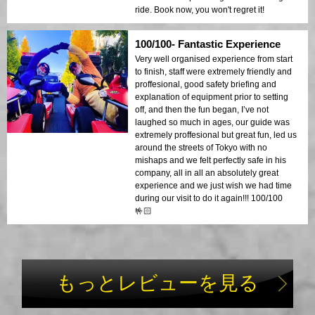
ride. Book now, you won't regret it!
100/100- Fantastic Experience
Very well organised experience from start
to finish, staff were extremely friendly and
proffesional, good safety briefing and
explanation of equipment prior to setting
off, and then the fun began, I’ve not
laughed so much in ages, our guide was
extremely proffesional but great fun, led us
around the streets of Tokyo with no
mishaps and we felt perfectly safe in his
company, all in all an absolutely great
experience and we just wish we had time
during our visit to do it again!!! 100/100
🤟🏻
もっとレビューを見る