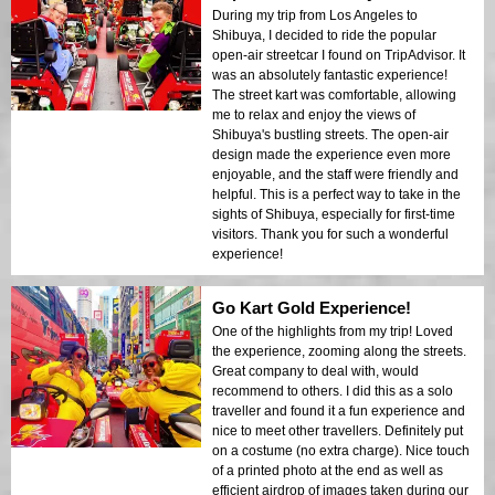
During my trip from Los Angeles to
Shibuya, I decided to ride the popular
open-air streetcar I found on TripAdvisor. It
was an absolutely fantastic experience!
The street kart was comfortable, allowing
me to relax and enjoy the views of
Shibuya's bustling streets. The open-air
design made the experience even more
enjoyable, and the staff were friendly and
helpful. This is a perfect way to take in the
sights of Shibuya, especially for first-time
visitors. Thank you for such a wonderful
experience!
Go Kart Gold Experience!
One of the highlights from my trip! Loved
the experience, zooming along the streets.
Great company to deal with, would
recommend to others. I did this as a solo
traveller and found it a fun experience and
nice to meet other travellers. Definitely put
on a costume (no extra charge). Nice touch
of a printed photo at the end as well as
efficient airdrop of images taken during our