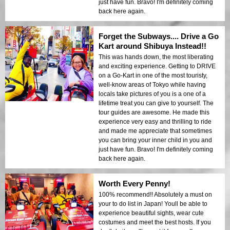
just have fun. Bravo! I'm definitely coming
back here again.
Forget the Subways.... Drive a Go
Kart around Shibuya Instead!!
This was hands down, the most liberating
and exciting experience. Getting to DRIVE
on a Go-Kart in one of the most touristy,
well-know areas of Tokyo while having
locals take pictures of you is a one of a
lifetime treat you can give to yourself. The
tour guides are awesome. He made this
experience very easy and thrilling to ride
and made me appreciate that sometimes
you can bring your inner child in you and
just have fun. Bravo! I'm definitely coming
back here again.
Worth Every Penny!
100% recommend!! Absolutely a must on
your to do list in Japan! Youll be able to
experience beautiful sights, wear cute
costumes and meet the best hosts. If you