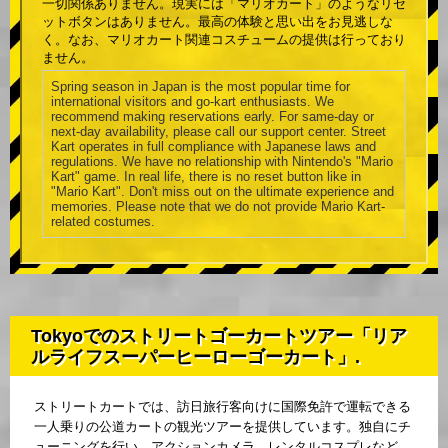
一切関係ありません。現実には「マリオカート」のようなリセ
ットボタンはありません。最高の体験と思い出をお見逃しな
く。なお、マリオカート関連コスチュームの提供は行っており
ません。
Spring season in Japan is the most popular time for
international visitors and go-kart enthusiasts. We
recommend making reservations early. For same-day or
next-day availability, please call our support center. Street
Kart operates in full compliance with Japanese laws and
regulations. We have no relationship with Nintendo's "Mario
Kart" game. In real life, there is no reset button like in
"Mario Kart". Don't miss out on the ultimate experience and
memories. Please note that we do not provide Mario Kart-
related costumes.
Tokyoでのストリートゴーカートツアー「リア
ルライフスーパーヒーローゴーカート」.
ストリートカートでは、訪日旅行客向けに国際免許で運転できる
一人乗りの公道カートの観光ツアーを提供しています。独自にチ
ューニングを行い、アクションカメラ、レンタルコスプレなど、