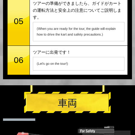
ツアーの準備ができましたら、ガイドがカート
の運転方法と安全上の注意についてご説明しま
す。
05
(When you are ready for the tour, the guide will explain
how to drive the kart and safety precautions.)
ツアーに出発です！
06
(Let's go on the tour!)
車両