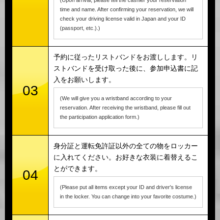
(Upon arrival, please tell the cashier your reservation
time and name. After confirming your reservation, we will
check your driving license valid in Japan and your ID
(passport, etc.).)
予約に従ったリストバンドをお渡しします。リ
ストバンドを受け取った後に、参加申込書に記
入をお願いします。
03
(We will give you a wristband according to your
reservation. After receiving the wristband, please fill out
the participation application form.)
身分証と運転免許証以外の全ての物をロッカー
に入れてください。お好きな衣装に着替えるこ
とができます。
04
(Please put all items except your ID and driver's license
in the locker. You can change into your favorite costume.)