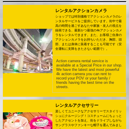
レンタルアクションカメラ
ショップでは特別価格でアクションカメラのレ
ンタルサービスをご提供しています。街中で最
高の時間を過ごすあなたや家族・友人の視点を
録画できる、最新かつ最強の4kアクションカメ
ラをレンタルできます。また、お客様ご自身の
アクションカメラをお持ちいただき、胸部、頭
部、または身体に装着することも可能です（安
全運転に支障をきたさない範囲で）。
Action camera rental service is
available at a Special Price in our shop.
We have the latest and most powerful
4k action camera you can rent to
record your POV or your family /
friends having the best time on the
streets.
レンタルアクセサリー
楽しくてユニークなアクセサリーでスタイリッ
シュにクルージング！コスチュームにちょっと
したアクセントを加え、街をドライブしながら
サングラスやファンキーな帽子を選んでみまし