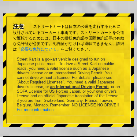
注意
ストリートカートは日本の公道を走行するために
設計されているゴーカート車両です。ストリートカートを公道
で運転するためには、日本の運転免許証や国際免許証等の有効
な免許証が必要です。免許証がなければ運転できません。詳細
は
「必要な免許について」
をご覧ください。
Street Kart is a go-kart vehicle designed to run on
Japanese public roads. To drive a Street Kart on public
roads, you need a valid license such as a Japanese
driver's license or an International Driving Permit. You
cannot drive without a license. For details, please see
"About Required Licenses". You need a valid Japanese
driver's license, or
an International Driving Permit
, or an
SOFA License for US Forces Japan, or your own driver's
license and an official Japanese translation of the license
if you are from Switzerland, Germany, France, Taiwan,
Belgium, Monaco. Remember! NO LICENSE NO DRIVE!!
For more information
.