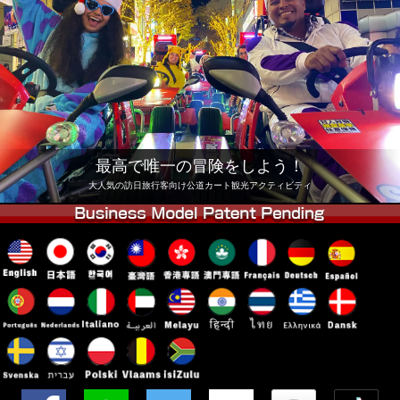
会社
予約
他店舗
東京 品川
東京 秋葉原 #1
東京 秋葉原 #2
東京 渋谷
東京 渋谷アネックス
東京ベイ
東京 浅草
大阪
最高で唯一の冒険をしよう！
沖縄
大人気の訪日旅行客向け公道カート観光アクティビティ