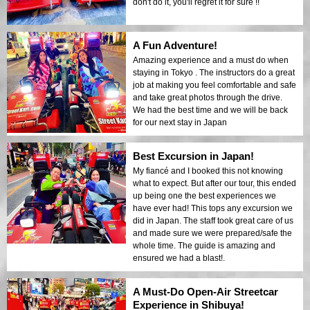
don't do it, you'll regret it for sure !!
A Fun Adventure!
Amazing experience and a must do when
staying in Tokyo . The instructors do a great
job at making you feel comfortable and safe
and take great photos through the drive.
We had the best time and we will be back
for our next stay in Japan
Best Excursion in Japan!
My fiancé and I booked this not knowing
what to expect. But after our tour, this ended
up being one the best experiences we
have ever had! This tops any excursion we
did in Japan. The staff took great care of us
and made sure we were prepared/safe the
whole time. The guide is amazing and
ensured we had a blast!.
A Must-Do Open-Air Streetcar
Experience in Shibuya!