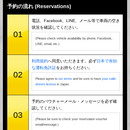
予約の流れ (Reservations)
電話、Facebook、LINE、メール等で車両の空き
状況を確認してください。
01
(Please check vehicle availability by phone, Facebook,
LINE, email, etc.)
利用規約
へ同意いただきます。必ず
日本で有効
な運転免許証
をお持ちください。
02
Please agree to
our terms
and be sure to have
your valid
drivers license
in Japan.
予約のバウチャーメール・メッセージを必ず確
認してください。
03
(Please be sure to check your reservation voucher
email/message.)