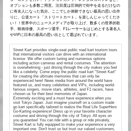
オプションも多数ご用意。注目度は圧倒的で街中を走るだけなの
に有名人になった気分。ここでしか体験できない最高の思い出作
りに、公道カート「ストリートカート」を楽しんじゃってくださ
い！！世界中のニュースメディアが取り上げ、数多くの世界的歌
手、映画俳優、スポーツ選手、F1レーサーをはじめとする著名人
やVIPに日本の最高の思い出として選ばれています。
Street Kart provides single-seat public road kart tourism tours
that international visitors can drive with an international
license. We offer custom tuning and numerous options
including action cameras and rental costumes. The attention
is overwhelming - just driving through the city makes you feel
like a celebrity. Come enjoy the public road kart "Street Kart"
for creating the ultimate memories that can only be
experienced here! News media from around the world have
featured us, and many celebrities and VIPs, including world-
famous singers, movie stars, athletes, and F1 racers, have
chosen us for their best memories of Japan.
Extremely exciting and a must have experience when you
visit Tokyo Japan. Just imagine yourself on a custom made
go kart specifically tailored to realize the Real Life SuperHero
Go-Karting experience! Dress up in your favorite character
costume and driving through the city of Tokyo. All eyes on
you guarantee! You can ride with a group or ride privately,
Street Kart is fully equipped to make your experience a very
important one. Don't trust us but trust our valued customers,