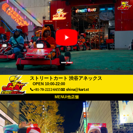
ストリートカート 渋谷アネックス
OPEN 10:00-22:00
📞+81-70-2222-6655
📧
shina@kart.st
MENU/他店舗
トップ
概要
車両
価格
アクセス
評価
FAQ