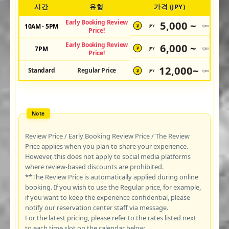
시간
유형
가격 (JPY)
Early Booking Review
5,000 ~
10AM - 5PM
JPY
/pax
¥
Price!
Early Booking Review
6,000 ~
7PM
JPY
/pax
¥
Price!
12,000~
Standard
Regular Price
JPY
/pax
¥
Review Price / Early Booking Review Price / The Review
Price applies when you plan to share your experience.
However, this does not apply to social media platforms
where review-based discounts are prohibited.
**The Review Price is automatically applied during online
booking. If you wish to use the Regular price, for example,
if you want to keep the experience confidential, please
notify our reservation center staff via message.
For the latest pricing, please refer to the rates listed next
to each time slot on the calendar below.