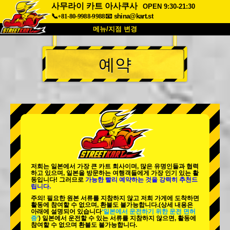
사무라이 카트 아사쿠사
OPEN 9:30-21:30
📞+81-80-9988-9988
📧
shina@kart.st
메뉴/지점 변경
최상단
예약
소개
사양
가격
접근성
고객 리뷰
자주 묻는 질문
회사 정보
예약
지점 변경
도쿄 시나가와 #1
도쿄 아키하바라#1
도쿄 아키하바라#2
도쿄 시부야
저희는 일본에서 가장 큰 카트 회사이며,
많은 유명인
들과 협력
도쿄 시부야 애넥스
도쿄 베이
하고 있으며, 일본을 방문하는 여행객들에게
가장 인기 있는 활
동
입니다! 그러므로
가능한 빨리 예약하는 것을 강력히 추천드
립니다.
도쿄 아사쿠사
오사카
주의! 필요한 원본 서류를 지참하지 않고 저희 가게에 도착하면
활동에 참여할 수 없으며, 환불도 불가능합니다.
(상세 내용은
오키나와
아래에 설명되어 있습니다
‘일본에서 운전하기 위한 운전 면허
증’
) 일본에서 운전할 수 있는 서류를 지참하지 않으면, 활동에
참여할 수 없으며 환불도 불가능합니다.