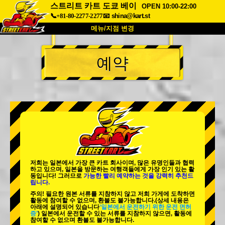
스트리트 카트 도쿄 베이
OPEN 10:00-22:00
📞+81-80-2277-2277
📧
shina@kart.st
메뉴/지점 변경
최상단
예약
소개
사양
가격
접근성
고객 리뷰
자주 묻는 질문
회사 정보
예약
지점 변경
도쿄 시나가와 #1
도쿄 아키하바라#1
도쿄 아키하바라#2
도쿄 시부야
저희는 일본에서 가장 큰 카트 회사이며,
많은 유명인
들과 협력
도쿄 시부야 애넥스
도쿄 베이
하고 있으며, 일본을 방문하는 여행객들에게
가장 인기 있는 활
동
입니다! 그러므로
가능한 빨리 예약하는 것을 강력히 추천드
립니다.
도쿄 아사쿠사
오사카
주의! 필요한 원본 서류를 지참하지 않고 저희 가게에 도착하면
활동에 참여할 수 없으며, 환불도 불가능합니다.
(상세 내용은
오키나와
아래에 설명되어 있습니다
‘일본에서 운전하기 위한 운전 면허
증’
) 일본에서 운전할 수 있는 서류를 지참하지 않으면, 활동에
참여할 수 없으며 환불도 불가능합니다.