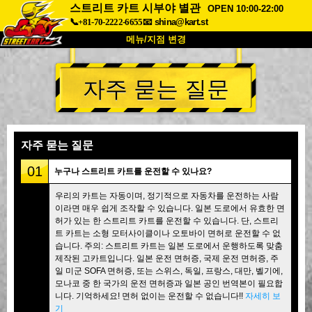
스트리트 카트 시부야 별관
OPEN 10:00-22:00
📞+81-70-2222-6655
📧
shina@kart.st
메뉴/지점 변경
최상단
자주 묻는 질문
소개
사양
가격
접근성
고객 리뷰
자주 묻는 질문
회사 정보
예약
자주 묻는 질문
지점 변경
01
누구나 스트리트 카트를 운전할 수 있나요?
도쿄 시나가와 #1
도쿄 아키하바라#1
우리의 카트는 자동이며, 정기적으로 자동차를 운전하는 사람
이라면 매우 쉽게 조작할 수 있습니다. 일본 도로에서 유효한 면
도쿄 아키하바라#2
도쿄 시부야
허가 있는 한 스트리트 카트를 운전할 수 있습니다. 단, 스트리
도쿄 시부야 애넥스
도쿄 베이
트 카트는 소형 모터사이클이나 오토바이 면허로 운전할 수 없
습니다. 주의: 스트리트 카트는 일본 도로에서 운행하도록 맞춤
도쿄 아사쿠사
오사카
제작된 고카트입니다. 일본 운전 면허증, 국제 운전 면허증, 주
일 미군 SOFA 면허증, 또는 스위스, 독일, 프랑스, 대만, 벨기에,
오키나와
모나코 중 한 국가의 운전 면허증과 일본 공인 번역본이 필요합
니다. 기억하세요! 면허 없이는 운전할 수 없습니다!!
자세히 보
기