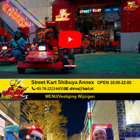
Street Kart Shibuya Annex
OPEN 10:00-22:00
📞+81-70-2222-6655
📧
shina@kart.st
MENU/Vestiging Wijzigen
TOP
Over Ons
Specificaties
Prijs
Bereikbaarheid
Reviews
Veelgestelde Vragen