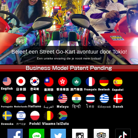
Bedrijf
Reserveren
Vestiging Wijzigen
Tokio Shinagawa
Tokio Akihabara#1
Tokio Akihabara#2
Tokio Shibuya
Tokio Shibuya Annex
Tokio Baai
Beleef een Street Go-Kart avontuur door Tokio!
Tokio Asakusa
Osaka
Een unieke ervaring die je nooit meer loslaat!
Okinawa