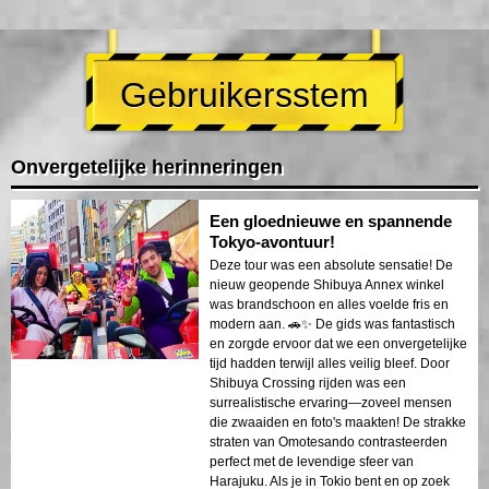
Gebruikersstem
Onvergetelijke herinneringen
Een gloednieuwe en spannende
Tokyo-avontuur!
Deze tour was een absolute sensatie! De
nieuw geopende Shibuya Annex winkel
was brandschoon en alles voelde fris en
modern aan. 🚗✨ De gids was fantastisch
en zorgde ervoor dat we een onvergetelijke
tijd hadden terwijl alles veilig bleef. Door
Shibuya Crossing rijden was een
surrealistische ervaring—zoveel mensen
die zwaaiden en foto's maakten! De strakke
straten van Omotesando contrasteerden
perfect met de levendige sfeer van
Harajuku. Als je in Tokio bent en op zoek