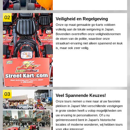
02
Veiligheid en Regelgeving
Onze op maat gemaakte go-karts voldoen
volledig aan de lokale wetgeving in Japan.
Bovendien overtreffen onze veiligheidsnormen
de eisen van de politie, waardoor onze
straatkart-ervaring niet alleen spannend en leuk
is, maar ook zeer veilig.
03
Veel Spannende Keuzes!
Onze tours nemen u mee naar al uw favoriete
plekken in Japan! Met verschillende vestigingen
in grote steden heeft u volop mogelijkheden om
uw ervaring te personaliseren. Of u nu
geïnteresseerd bent in Japan's historische
locaties of moderne wonderen, wij hebben tours
voor elke interesse!