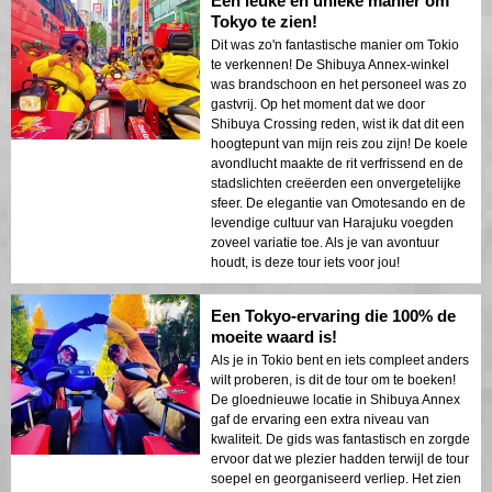
Een leuke en unieke manier om
Tokyo te zien!
Dit was zo'n fantastische manier om Tokio
te verkennen! De Shibuya Annex-winkel
was brandschoon en het personeel was zo
gastvrij. Op het moment dat we door
Shibuya Crossing reden, wist ik dat dit een
hoogtepunt van mijn reis zou zijn! De koele
avondlucht maakte de rit verfrissend en de
stadslichten creëerden een onvergetelijke
sfeer. De elegantie van Omotesando en de
levendige cultuur van Harajuku voegden
zoveel variatie toe. Als je van avontuur
houdt, is deze tour iets voor jou!
Een Tokyo-ervaring die 100% de
moeite waard is!
Als je in Tokio bent en iets compleet anders
wilt proberen, is dit de tour om te boeken!
De gloednieuwe locatie in Shibuya Annex
gaf de ervaring een extra niveau van
kwaliteit. De gids was fantastisch en zorgde
ervoor dat we plezier hadden terwijl de tour
soepel en georganiseerd verliep. Het zien