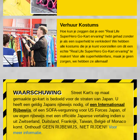
Verhuur Kostums
Hoe kun je zeggen dat je een "Real Life
SuperHero Go-Kart ervaring" hebt gehad zonder
je als een superheld te verkleden! We hebben
alle kostums die je je kunt voorstellen om dit een
echte "Real Life SuperHero Go-Kart ervaring" te
maken! Voor alle superheldenfans, maak je geen
zorgen, we hebben ze allemaal!
WAARSCHUWING
Street Kart's op maat
gemaakte go-kart is bedoeld voor de straten van Japan. U
heeft een geldig Japans rijbewijs nodig, of
een Internationaal
Rijbewijs
, of een SOFA-vergunning voor US Forces Japan, of
uw eigen rijbewijs met een officiële Japanse vertaling indien u
uit Zwitserland, Duitsland, Frankrijk, Taiwan, België of Monaco
komt. Onthoud! GEEN RIJBEWIJS, NIET RIJDEN!!
Voor
meer informatie
.