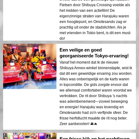
Fietsen door Shibuya Crossing voelde als
het midden van een actiefilm! De
eigenzinnige straten van Harajuku waren
een hoogtepunt, en Omotesando zag er
prachtig uit onder de stadslichten. Als je
met vrienden in Tokio bent, is dit een must-
do!
Een veilige en goed
georganiseerde Tokyo-ervaring!
Vanaf het moment dat ik de nieuwe
Shibuya Annex-winkel binnenstapte, wist ik
dat dit een geweldige ervaring zou worden.
Alles was onberispelijk en de karts waren
in topconditie. De gids zorgde ervoor dat
we allemaal comfortabel waren voordat we
vertrokken. De rit door Shibuya 's nachts
was adembenemend—zoveel beweging
en energie! Harajuku was levendig en
Omotesando had zo'n verfijnde sfeer. De
frisse herfstlucht maakte de rit nog beter.
Zeer aanbevolen! 🚘🔥
Een frisse kijk op het nachtleven