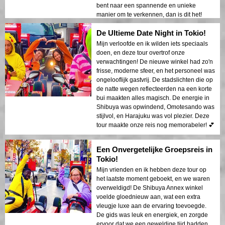
bent naar een spannende en unieke
manier om te verkennen, dan is dit het!
De Ultieme Date Night in Tokio!
Mijn verloofde en ik wilden iets speciaals
doen, en deze tour overtrof onze
verwachtingen! De nieuwe winkel had zo'n
frisse, moderne sfeer, en het personeel was
ongelooflijk gastvrij. De stadslichten die op
de natte wegen reflecteerden na een korte
bui maakten alles magisch. De energie in
Shibuya was opwindend, Omotesando was
stijlvol, en Harajuku was vol plezier. Deze
tour maakte onze reis nog memorabeler! 💕
Een Onvergetelijke Groepsreis in
Tokio!
Mijn vrienden en ik hebben deze tour op
het laatste moment geboekt, en we waren
overweldigd! De Shibuya Annex winkel
voelde gloednieuw aan, wat een extra
vleugje luxe aan de ervaring toevoegde.
De gids was leuk en energiek, en zorgde
ervoor dat we een geweldige tijd hadden.