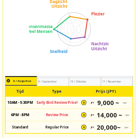
8 / Augustus
9 / September
10 / Oktober
11 / November
Tijd
Type
Prijs (JPY)
9,000 ~
10AM - 5:30PM
Early Bird Review Price!
JPY
/pax
¥
14,000 ~
6PM - 8PM
Review Price
JPY
/pax
¥
20,000~
Standard
Regular Price
JPY
/pax
¥