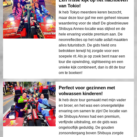
van Tokio!
Ik heb Tokyo meerdere keren bezocht,
maar deze tour gaf me een geheel nieuwe
waardering voor de stad! De gloednieuwe
Shibuya Annex-locatie was stijlvol en de
hele ervaring voelde premium aan. De
neonreflecties op het natte asfalt maakten
alles futuristisch. De gids hield ons
betrokken terwijl hij zorgde voor een
soepele rit. Als je op zoek bent naar een
tour die opwinding, sightseeing en een
unieke kijk combineert, dan is dit de tour
om te boeken!
Perfect voor gezinnen met
volwassen kinderen!
Ik heb deze tour gemaakt met mijn vader
en broer, en het was een onvergetelijke
ervaring om samen te zijn! De locatie van
de Shibuya Annex had een premium,
verfijnde uitstraling, en de gids was
ongelooflijk geduldig. De gouden
zonsondergang boven Shibuya zorgde