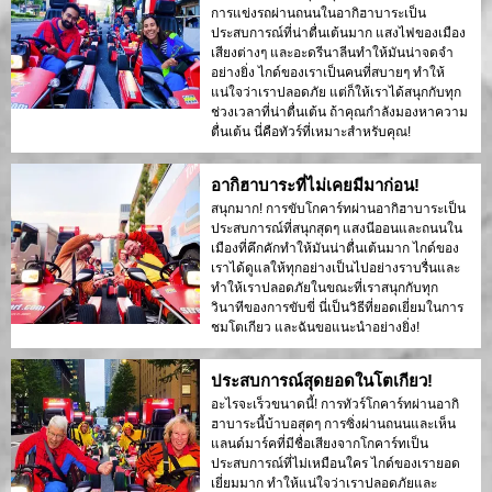
การแข่งรถผ่านถนนในอากิฮาบาระเป็น
ประสบการณ์ที่น่าตื่นเต้นมาก แสงไฟของเมือง
เสียงต่างๆ และอะดรีนาลีนทำให้มันน่าจดจำ
อย่างยิ่ง ไกด์ของเราเป็นคนที่สบายๆ ทำให้
แน่ใจว่าเราปลอดภัย แต่ก็ให้เราได้สนุกกับทุก
ช่วงเวลาที่น่าตื่นเต้น ถ้าคุณกำลังมองหาความ
ตื่นเต้น นี่คือทัวร์ที่เหมาะสำหรับคุณ!
อากิฮาบาระที่ไม่เคยมีมาก่อน!
สนุกมาก! การขับโกคาร์ทผ่านอากิฮาบาระเป็น
ประสบการณ์ที่สนุกสุดๆ แสงนีออนและถนนใน
เมืองที่คึกคักทำให้มันน่าตื่นเต้นมาก ไกด์ของ
เราได้ดูแลให้ทุกอย่างเป็นไปอย่างราบรื่นและ
ทำให้เราปลอดภัยในขณะที่เราสนุกกับทุก
วินาทีของการขับขี่ นี่เป็นวิธีที่ยอดเยี่ยมในการ
ชมโตเกียว และฉันขอแนะนำอย่างยิ่ง!
ประสบการณ์สุดยอดในโตเกียว!
อะไรจะเร็วขนาดนี้! การทัวร์โกคาร์ทผ่านอากิ
ฮาบาระนี้บ้าบอสุดๆ การซิ่งผ่านถนนและเห็น
แลนด์มาร์คที่มีชื่อเสียงจากโกคาร์ทเป็น
ประสบการณ์ที่ไม่เหมือนใคร ไกด์ของเรายอด
เยี่ยมมาก ทำให้แน่ใจว่าเราปลอดภัยและ