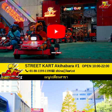
STREET KART Akihabara #1
OPEN 10:00-22:00
📞+81-80-1199-1199
📧
shina@kart.st
เมนู/เปลี่ยนสาขา
หน้าแรก
เกี่ยวกับ
สเปค
ราคา
การเข้าถึง
เสียงจากผู้ใช้
คำถามที่พบบ่อย