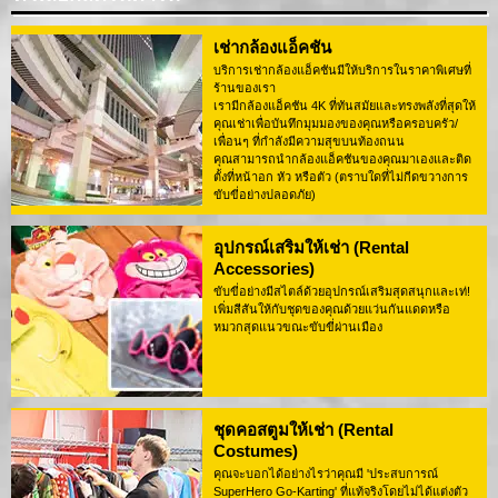
เช่ากล้องแอ็คชัน
บริการเช่ากล้องแอ็คชันมีให้บริการในราคาพิเศษที่
ร้านของเรา
เรามีกล้องแอ็คชัน 4K ที่ทันสมัยและทรงพลังที่สุดให้
คุณเช่าเพื่อบันทึกมุมมองของคุณหรือครอบครัว/
เพื่อนๆ ที่กำลังมีความสุขบนท้องถนน
คุณสามารถนำกล้องแอ็คชันของคุณมาเองและติด
ตั้งที่หน้าอก หัว หรือตัว (ตราบใดที่ไม่กีดขวางการ
ขับขี่อย่างปลอดภัย)
อุปกรณ์เสริมให้เช่า (Rental
Accessories)
ขับขี่อย่างมีสไตล์ด้วยอุปกรณ์เสริมสุดสนุกและเท่!
เพิ่มสีสันให้กับชุดของคุณด้วยแว่นกันแดดหรือ
หมวกสุดแนวขณะขับขี่ผ่านเมือง
ชุดคอสตูมให้เช่า (Rental
Costumes)
คุณจะบอกได้อย่างไรว่าคุณมี 'ประสบการณ์
SuperHero Go-Karting' ที่แท้จริงโดยไม่ได้แต่งตัว