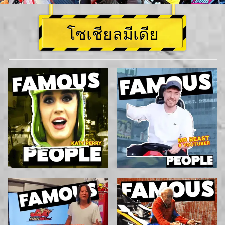
โซเชียลมีเดีย