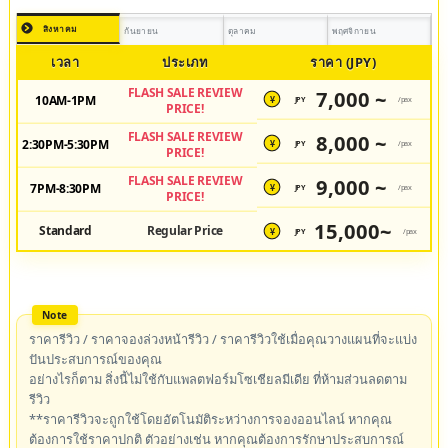
สิงหาคม
กันยายน
ตุลาคม
พฤศจิกายน
เวลา
ประเภท
ราคา (JPY)
FLASH SALE REVIEW
7,000 ~
10AM-1PM
JPY
/pax
¥
PRICE!
FLASH SALE REVIEW
8,000 ~
2:30PM-5:30PM
JPY
/pax
¥
PRICE!
FLASH SALE REVIEW
9,000 ~
7PM-8:30PM
JPY
/pax
¥
PRICE!
15,000~
Standard
Regular Price
JPY
/pax
¥
ราคารีวิว / ราคาจองล่วงหน้ารีวิว / ราคารีวิวใช้เมื่อคุณวางแผนที่จะแบ่ง
ปันประสบการณ์ของคุณ
อย่างไรก็ตาม สิ่งนี้ไม่ใช้กับแพลตฟอร์มโซเชียลมีเดีย ที่ห้ามส่วนลดตาม
รีวิว
**ราคารีวิวจะถูกใช้โดยอัตโนมัติระหว่างการจองออนไลน์ หากคุณ
ต้องการใช้ราคาปกติ ตัวอย่างเช่น หากคุณต้องการรักษาประสบการณ์