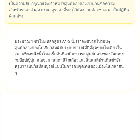
เป็นความลับ กรุณาแจ้งเจ้าหน้าที่ศูนย์จองของเราผ่านข้อความ
สำหรับราคาล่าสุด กรุณาดูราคาที่ระบุไว้ถัดจากแต่ละช่วงเวลาในปฏิทิน
ด้านล่าง
ประมาณ 1 ชั่วโมง หลักสูตร A1-S นี้, เราจะขับรถไปรอบๆ
ศูนย์กลางของโตเกียวสัมผัสประสบการณ์ที่ดีที่สุดของโตเกียวใน
เวลาเพียงหนึ่งชั่วโมง เริ่มต้นที่อากิฮาบาระ ศูนย์กลางของวัฒนธร
รมป๊อปญี่ปุ่น คุณจะผ่านสถานีโตเกียวและสิ้นสุดที่ย่านกินซ่าอัน
หรูหรา เป็นวิธีที่สมบูรณ์แบบในการชมจุดเด่นของเมืองในเวลาสั้น
ๆ