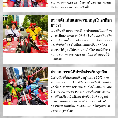
สนุกสนานตลอดเวลา ถ้าคุณต้องการการผจญ
ภัยที่น่าจดจำ อย่าพลาดสิ่งนี้!
ความตื่นเต้นและความสนุกในอากิฮา
บาระ!
เวลาที่น่าทึ่งมาก! การขับรถผ่านถนนในอากิฮา
บาระเป็นประสบการณ์ที่เต็มไปด้วยอะดรีนาลีน
ความตื่นเต้นในการขับรถผ่านถนนที่พลุกพล่าน
และทิวทัศน์ของไฟนีออนนั้นน่าทึ่งมาก ไกด์
ของเราได้ดูแลให้เราปลอดภัยในขณะที่ยังคง
ความสนุกสนานตลอดเวลา ฉันจะทำแบบนี้อีก
แน่นอน!
ประสบการณ์ที่น่าทึ่งสำหรับทุกวัย!
ฉันไปทัวร์นี้กับพ่อแม่ที่อายุในช่วง 60 ปี และ
พวกเขาชอบมาก! ไกด์ใจเย็นและใจดี และเส้น
ทางก็ง่ายพอที่พวกเขาจะสนุกได้ในขณะที่ยังคง
มีความสนุกสนาน เราชอบส่วนที่เราผ่านย่าน
สถานีโตเกียวเป็นพิเศษ มันเป็นวันที่สมบูรณ์
แบบ แดดออกและอากาศเย็น เหมาะสำหรับ
การขับรถรอบเมือง ฉันขอแนะนำให้ทุกคนไม่
ว่าจะอายุเท่าไหร่!