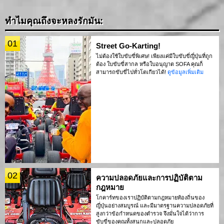
ทำไมคุณถึงจะหลงรักมัน:
01
Street Go-Karting!
ไม่ต้องใช้ใบขับขี่พิเศษ! เพียงแค่มีใบขับขี่ญี่ปุ่นที่ถูก
ต้อง ใบขับขี่สากล หรือใบอนุญาต SOFA คุณก็
สามารถขับขี่ไปทั่วโตเกียวได้!
ดูข้อมูลเพิ่มเติม
02
ความปลอดภัยและการปฏิบัติตาม
กฎหมาย
โกคาร์ทของเราปฏิบัติตามกฎหมายท้องถิ่นของ
ญี่ปุ่นอย่างสมบูรณ์ และมีมาตรฐานความปลอดภัยที่
สูงกว่าข้อกำหนดของตำรวจ จึงมั่นใจได้ว่าการ
ขับขี่ของคุณทั้งสนุกและปลอดภัย