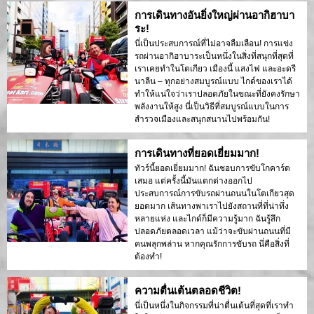
การเดินทางอันยิ่งใหญ่ผ่านอากิฮาบา
ระ!
นี่เป็นประสบการณ์ที่ไม่อาจลืมเลือน! การแข่ง
รถผ่านอากิฮาบาระเป็นหนึ่งในสิ่งที่สนุกที่สุดที่
เราเคยทำในโตเกียว เมืองนี้ แสงไฟ และอะดรี
นาลีน – ทุกอย่างสมบูรณ์แบบ ไกด์ของเราได้
ทำให้แน่ใจว่าเราปลอดภัยในขณะที่ยังคงรักษา
พลังงานให้สูง นี่เป็นวิธีที่สมบูรณ์แบบในการ
สำรวจเมืองและสนุกสนานไปพร้อมกัน!
การเดินทางที่ยอดเยี่ยมมาก!
ทัวร์นี้ยอดเยี่ยมมาก! ฉันชอบการขับโกคาร์ต
เสมอ แต่ครั้งนี้มันแตกต่างออกไป
ประสบการณ์การขับรถผ่านถนนในโตเกียวสุด
ยอดมาก เส้นทางพาเราไปยังสถานที่ที่น่าทึ่ง
หลายแห่ง และไกด์ก็มีความรู้มาก ฉันรู้สึก
ปลอดภัยตลอดเวลา แม้ว่าจะขับผ่านถนนที่มี
คนพลุกพล่าน หากคุณรักการขับรถ นี่คือสิ่งที่
ต้องทำ!
ความตื่นเต้นตลอดชีวิต!
นี่เป็นหนึ่งในกิจกรรมที่น่าตื่นเต้นที่สุดที่เราทำ