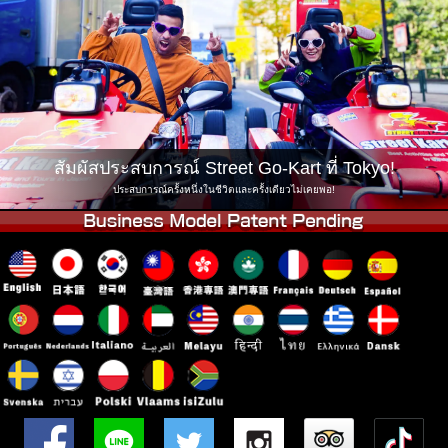
บริษัท
การจอง
เปลี่ยนสาขา
Tokyo Shinagawa
Tokyo Akihabara#1
Tokyo Akihabara#2
Tokyo Shibuya
Tokyo Shibuya Annex
Tokyo Bay
สัมผัสประสบการณ์ Street Go-Kart ที่ Tokyo!
Tokyo Asakusa
Osaka
ประสบการณ์ครั้งหนึ่งในชีวิตและครั้งเดียวไม่เคยพอ!
Okinawa