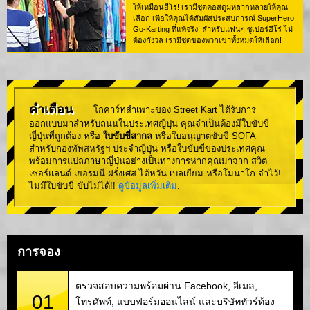
ให้เหมือนฮีโร่! เรามีชุดคอสตูมหลากหลายให้คุณ
เลือก เพื่อให้คุณได้สัมผัสประสบการณ์ SuperHero
Go-Karting ที่แท้จริง! สำหรับแฟนๆ ซูเปอร์ฮีโร่ ไม่
ต้องกังวล เรามีชุดของพวกเขาทั้งหมดให้เลือก!
คำเตือน
โกคาร์ทสำเพาะของ Street Kart ได้รับการ
ออกแบบมาสำหรับถนนในประเทศญี่ปุ่น คุณจำเป็นต้องมีใบขับขี่
ญี่ปุ่นที่ถูกต้อง หรือ
ใบขับขี่สากล
หรือใบอนุญาตขับขี่ SOFA
สำหรับกองทัพสหรัฐฯ ประจำญี่ปุ่น หรือใบขับขี่ของประเทศคุณ
พร้อมการแปลภาษาญี่ปุ่นอย่างเป็นทางการหากคุณมาจาก สวิต
เซอร์แลนด์ เยอรมนี ฝรั่งเศส ไต้หวัน เบลเยียม หรือโมนาโก จำไว้!
ไม่มีใบขับขี่ ขับไม่ได้!!
ดูข้อมูลเพิ่มเติม
.
การจอง
ตรวจสอบความพร้อมผ่าน Facebook, อีเมล,
01
โทรศัพท์, แบบฟอร์มออนไลน์ และบริษัททัวร์ท้อง