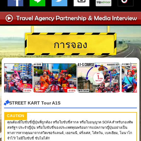
การจอง
STREET KART Tour A1S
CAUTION
คุณต้องมีใบขับขี่ญี่ปุ่นที่ถูกต้อง หรือใบขับขี่สากล หรือใบอนุญาต SOFA สำหรับกองทัพ
สหรัฐฯ ประจำญี่ปุ่น หรือใบขับขี่ของประเทศคุณพร้อมการแปลภาษาญี่ปุ่นอย่างเป็น
ทางการหากคุณมาจากสวิตเซอร์แลนด์, เยอรมนี, ฝรั่งเศส, ไต้หวัน, เบลเยียม, โมนาโก
จำไว้! ไม่มีใบขับขี่ ขับไม่ได้!!