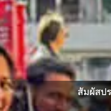
สัมผัสป