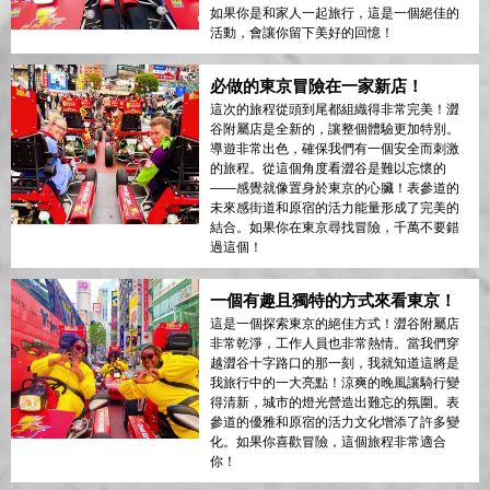
如果你是和家人一起旅行，這是一個絕佳的
活動，會讓你留下美好的回憶！
必做的東京冒險在一家新店！
這次的旅程從頭到尾都組織得非常完美！澀
谷附屬店是全新的，讓整個體驗更加特別。
導遊非常出色，確保我們有一個安全而刺激
的旅程。從這個角度看澀谷是難以忘懷的
——感覺就像置身於東京的心臟！表參道的
未來感街道和原宿的活力能量形成了完美的
結合。如果你在東京尋找冒險，千萬不要錯
過這個！
一個有趣且獨特的方式來看東京！
這是一個探索東京的絕佳方式！澀谷附屬店
非常乾淨，工作人員也非常熱情。當我們穿
越澀谷十字路口的那一刻，我就知道這將是
我旅行中的一大亮點！涼爽的晚風讓騎行變
得清新，城市的燈光營造出難忘的氛圍。表
參道的優雅和原宿的活力文化增添了許多變
化。如果你喜歡冒險，這個旅程非常適合
你！