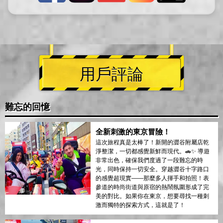
用戶評論
難忘的回憶
全新刺激的東京冒險！
這次旅程真是太棒了！新開的澀谷附屬店乾
淨整潔，一切都感覺新鮮而現代。🚗✨ 導遊
非常出色，確保我們度過了一段難忘的時
光，同時保持一切安全。穿越澀谷十字路口
的感覺超現實——那麼多人揮手和拍照！表
參道的時尚街道與原宿的熱鬧氛圍形成了完
美的對比。如果你在東京，想要尋找一種刺
激而獨特的探索方式，這就是了！