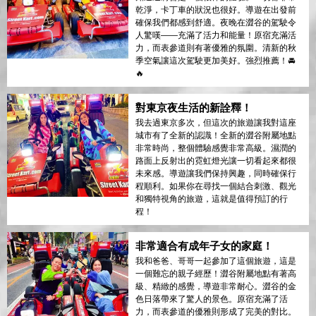
乾淨，卡丁車的狀況也很好。導遊在出發前
確保我們都感到舒適。夜晚在澀谷的駕駛令
人驚嘆——充滿了活力和能量！原宿充滿活
力，而表參道則有著優雅的氛圍。清新的秋
季空氣讓這次駕駛更加美好。強烈推薦！🚘
🔥
對東京夜生活的新詮釋！
我去過東京多次，但這次的旅遊讓我對這座
城市有了全新的認識！全新的澀谷附屬地點
非常時尚，整個體驗感覺非常高級。濕潤的
路面上反射出的霓虹燈光讓一切看起來都很
未來感。導遊讓我們保持興趣，同時確保行
程順利。如果你在尋找一個結合刺激、觀光
和獨特視角的旅遊，這就是值得預訂的行
程！
非常適合有成年子女的家庭！
我和爸爸、哥哥一起參加了這個旅遊，這是
一個難忘的親子經歷！澀谷附屬地點有著高
級、精緻的感覺，導遊非常耐心。澀谷的金
色日落帶來了驚人的景色。原宿充滿了活
力，而表參道的優雅則形成了完美的對比。