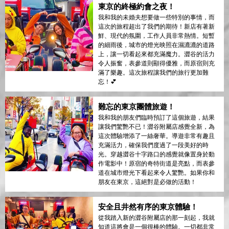
東京的終極約會之夜！
我和我的未婚夫想要做一些特別的事情，而
這次的旅程超出了我們的期待！新店有著新
鮮、現代的氛圍，工作人員非常熱情。短暫
的細雨後，城市的燈光映照在濕漉漉的道路
上，讓一切看起來都充滿魔力。澀谷的活力
令人振奮，表參道則顯得優雅，而原宿則充
滿了樂趣。這次旅程讓我們的旅行更加難
忘！💕
難忘的東京團體旅遊！
我和我的朋友們臨時預訂了這個旅遊，結果
讓我們驚艷不已！澀谷附屬店感覺全新，為
這次體驗增添了一絲奢華。導遊非常有趣且
充滿活力，確保我們度過了一段美好的時
光。穿越澀谷十字路口的感覺就像置身於動
作電影中！原宿的奇特街道是亮點，而表參
道在城市燈光下看起來令人驚艷。如果你和
朋友在東京，這絕對是必做的活動！
安全且井然有序的東京體驗！
從我踏入新的澀谷附屬店的那一刻起，我就
知道這將會是一個很棒的體驗。一切都非常