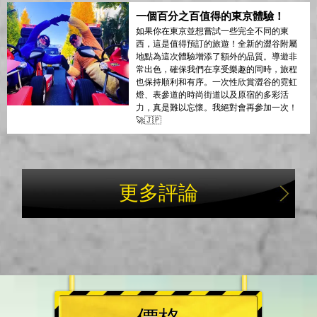
一個百分之百值得的東京體驗！
如果你在東京並想嘗試一些完全不同的東
西，這是值得預訂的旅遊！全新的澀谷附屬
地點為這次體驗增添了額外的品質。導遊非
常出色，確保我們在享受樂趣的同時，旅程
也保持順利和有序。一次性欣賞澀谷的霓虹
燈、表參道的時尚街道以及原宿的多彩活
力，真是難以忘懷。我絕對會再參加一次！
🚀🇯🇵
更多評論