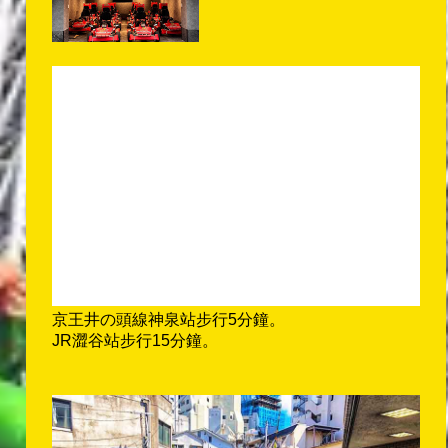
京王井の頭線神泉站步行5分鐘。
JR澀谷站步行15分鐘。