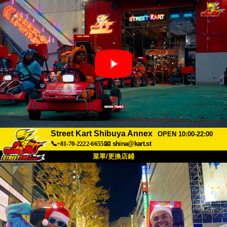
Street Kart Shibuya Annex
OPEN 10:00-22:00
📞+81-70-2222-6655
📧
shina@kart.st
菜單/更換店鋪
首頁
關於我們
規格
價格
交通資訊
顧客評價
常見問題