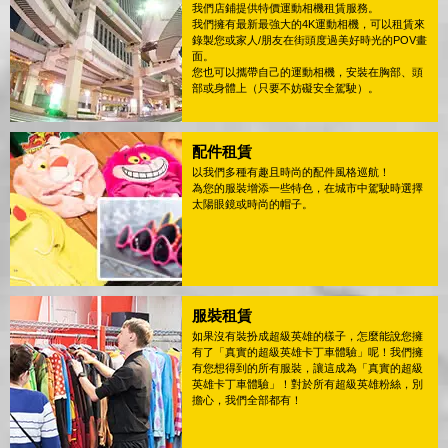
我們店鋪提供特價運動相機租賃服務。
我們擁有最新最強大的4K運動相機，可以租賃來
錄製您或家人/朋友在街頭度過美好時光的POV畫
面。
您也可以攜帶自己的運動相機，安裝在胸部、頭
部或身體上（只要不妨礙安全駕駛）。
配件租賃
以我們多種有趣且時尚的配件風格巡航！
為您的服裝增添一些特色，在城市中駕駛時選擇
太陽眼鏡或時尚的帽子。
服裝租賃
如果沒有裝扮成超級英雄的樣子，怎麼能說您擁
有了「真實的超級英雄卡丁車體驗」呢！我們擁
有您想得到的所有服裝，讓這成為「真實的超級
英雄卡丁車體驗」！對於所有超級英雄粉絲，別
擔心，我們全部都有！