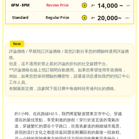
14,000 ~
6PM - 8PM
Review Price
JPY
/pax
¥
20,000~
Standard
Regular Price
JPY
/pax
¥
評論價格 / 早期預訂評論價格 / 當您計劃分享您的體驗時適用評論價
格。
但是，這不適用於禁止基於評論的折扣的社交媒體平台。
**評論價格在線上預訂期間自動應用。如果您希望使用常規價格，
例如，如果您想保持體驗的機密性，請通過消息通知我們的預訂中心
工作人員。
有關最新定價，請參閱下面日曆中每個時段旁邊列出的價格。
約1小時。在此路線H2-S，我們將駕駛遊覽東京市中心。穿越
澀谷的最佳景點，享受刺激的旅程！穿行於道玄坂的電氣街
道，穿越繁忙的澀谷十字路口，欣賞表參道的精緻城市風景。
原宿的流行文化之都是你返回澀谷附屬區前的最後一段旅程。
這一小時的冒險將東京的現代活力與街頭的興奮完美融合！