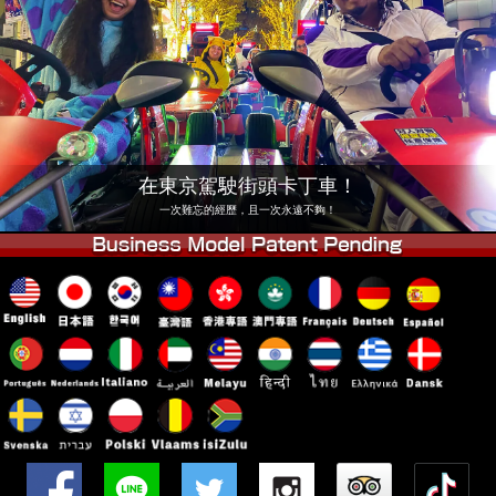
公司
預訂
更換店鋪
東京 品川 #1
東京 秋葉原 #1
東京 秋葉原 #2
東京 澀谷
東京 澀谷分店
東京灣
在東京駕駛街頭卡丁車！
東京 淺草
大阪
一次難忘的經歷，且一次永遠不夠！
沖繩